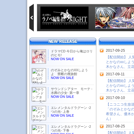
2017-09-25
ドラマCD 今日から俺はロリ
のヒモ!
【配信開始】 人
NOW ON SALE
とかなのxxしよ
木かなさん、立花
のぞみとかなのXXしよう
よ 禁断の廃旅館
2017-09-11
NOW ON SALE
【配信開始】 人
とかなのxxしよ
サウンドシアター モーテ -
木かなさん、立
水葬の少女- 第一章
NOW ON SALE
2017-09-10
【ニコニコ生放送】
エレメンタルドラグーン -2
「のぞみとかなの
つの光- 上巻
希望さん、優木
NOW ON SALE
ん）
2017-08-25
エレメンタルドラグーン -2
つの光- 下巻
【配信開始】 人