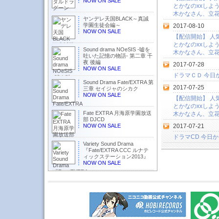
NOW ON SALE
とかなのxxしよ
木かなさん、立
ヤンデレ天国BLACK～真誠
学園生徒会編～
2017-08-10
NOW ON SALE
【配信開始】 人
とかなのxxしよ
Sound drama NOeSIS -嘘を
木かなさん、立
吐いた記憶の物語- 第二章 千
夜 後編
2017-07-28
NOW ON SALE
ドラマＣＤ 今日
Sound Drama Fate/EXTRA 第
2017-07-25
三章 セイジャのシカク
NOW ON SALE
【配信開始】 人
とかなのxxしよ
Fate EXTRA 月海原学園放送
木かなさん、立
部 DJCD
NOW ON SALE
2017-07-21
ドラマCD 今日
Variety Sound Drama
『Fate/EXTRA CCC ルナテ
ィックステーション2013』
NOW ON SALE